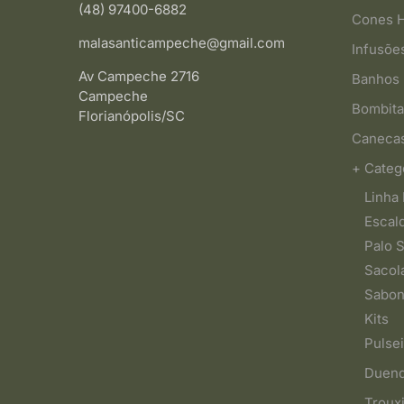
(48) 97400-6882
Cones 
malasanticampeche@gmail.com
Infusõe
Av Campeche 2716
Banhos 
Campeche
Bombita
Florianópolis/SC
Caneca
+ Categ
Linha 
Escal
Palo 
Sacol
Sabon
Kits
Pulsei
Duen
Troux