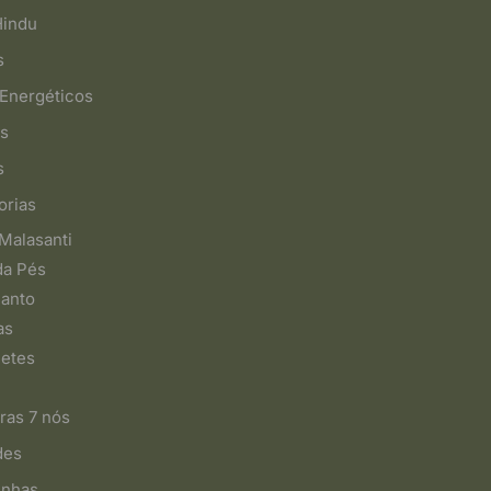
Hindu
s
Energéticos
s
s
orias
Malasanti
da Pés
Santo
as
etes
ras 7 nós
des
inhas