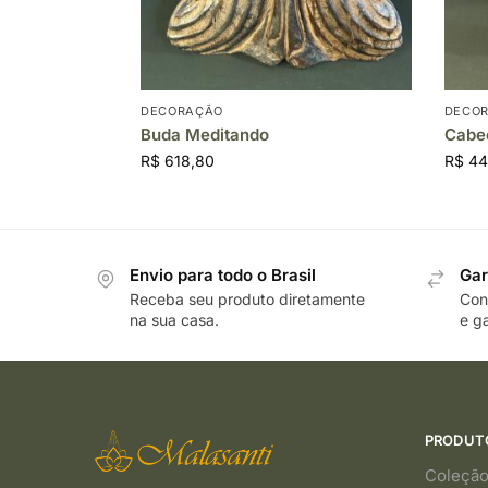
DECORAÇÃO
DECO
Buda Meditando
Cabeç
R$
618,80
R$
44
Envio para todo o Brasil
Gar
Receba seu produto diretamente
Cons
na sua casa.
e ga
PRODUT
Coleção