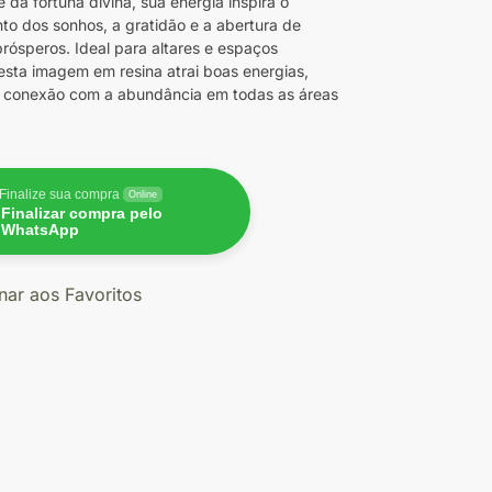
 da fortuna divina, sua energia inspira o
nto dos sonhos, a gratidão e a abertura de
rósperos. Ideal para altares e espaços
esta imagem em resina atrai boas energias,
 e conexão com a abundância em todas as áreas
Finalize sua compra
Online
Finalizar compra pelo
WhatsApp
nar aos Favoritos