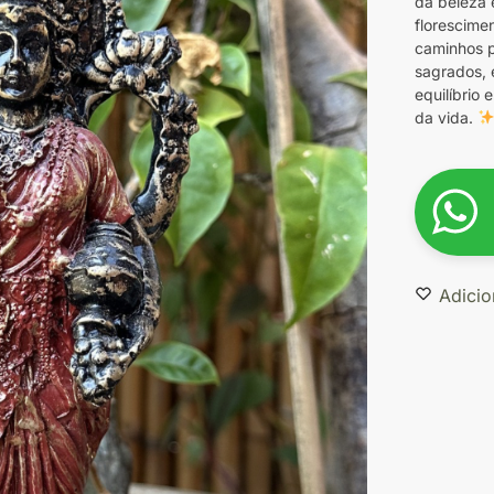
da beleza e
florescime
caminhos p
sagrados, 
equilíbrio
da vida.
Adicio