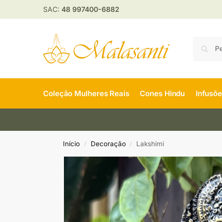
SAC:
48 997400-6882
Coleção Mulheres Reais
Cones Hindu
Infusõ
Início
Decoração
Lakshimi
/
/