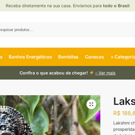
Receba diretamente na sua casa. Enviamos para
todo o Brasil
es
Banhos Energéticos
Bombitas
Canecas
+ Categori
Confira o que acabou de chegar!
– Ver mais
Laks
R$
188,
Lakshmi c
prosperida