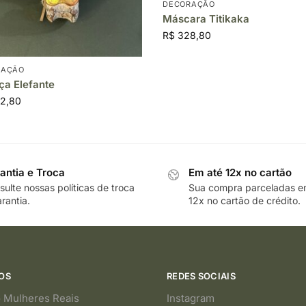
DECORAÇÃO
Máscara Titikaka
R$
328,80
RAÇÃO
a Elefante
2,80
antia e Troca
Em até 12x no cartão
ulte nossas políticas de troca
Sua compra parceladas e
rantia.
12x no cartão de crédito.
OS
REDES SOCIAIS
 Mulheres Reais
Instagram