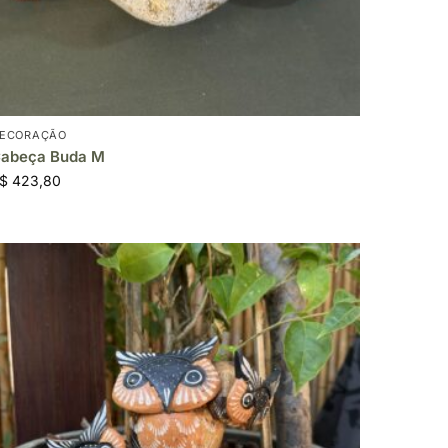
ECORAÇÃO
abeça Buda M
$
423,80