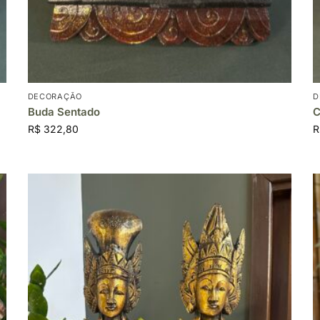
DECORAÇÃO
D
Buda Sentado
C
R$
322,80
R