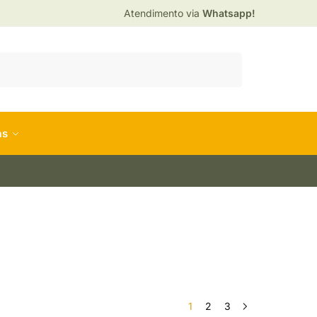
Atendimento via
Whatsapp!
Pesquisar
as
1
2
3