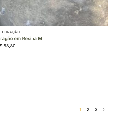
ECORAÇÃO
ragão em Resina M
$
88,80
1
2
3