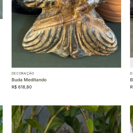
DECORAÇÃO
D
Buda Meditando
B
R$
618,80
R