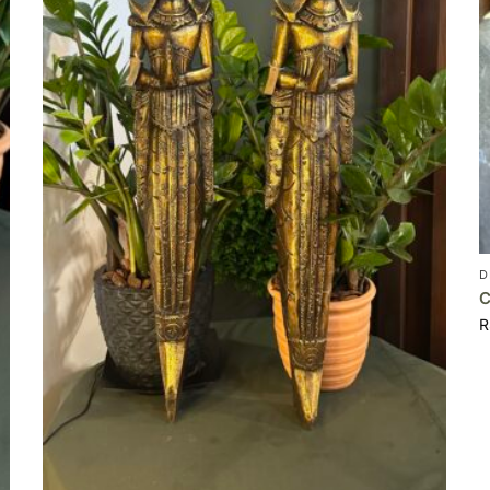
D
C
R