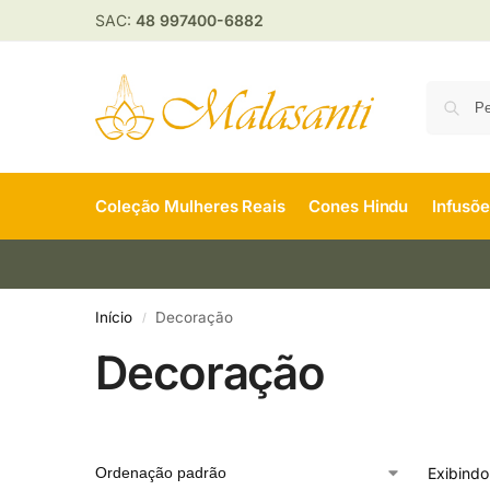
SAC:
48 997400-6882
Coleção Mulheres Reais
Cones Hindu
Infusõ
Início
Decoração
/
Decoração
Exibindo