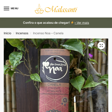
MENU
Confira o que acabou de chegar!
– Ver mais
Início
Incensos
Incenso Noa – Canela
/
/