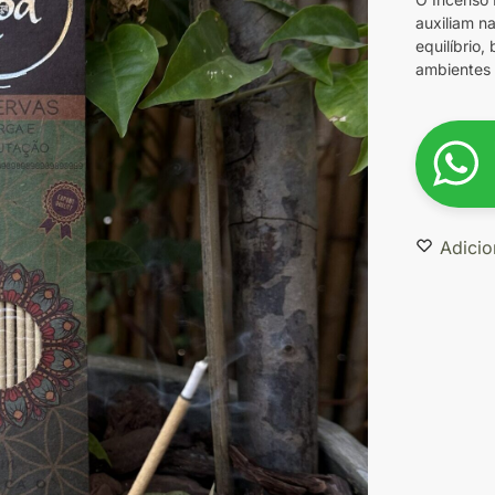
auxiliam n
equilíbrio,
ambientes 
Adicio