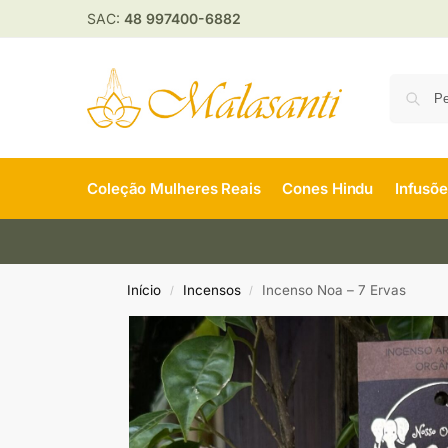
SAC:
48 997400-6882
Coleção Mulheres Reais
Cones Hindu
Infusõ
Início
Incensos
Incenso Noa – 7 Ervas
/
/