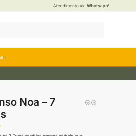
Atendimento via
Whatsapp!
Pesquisar
as
nso Noa – 7
as
0
Noa 7 Ervas combina aromas herbais que