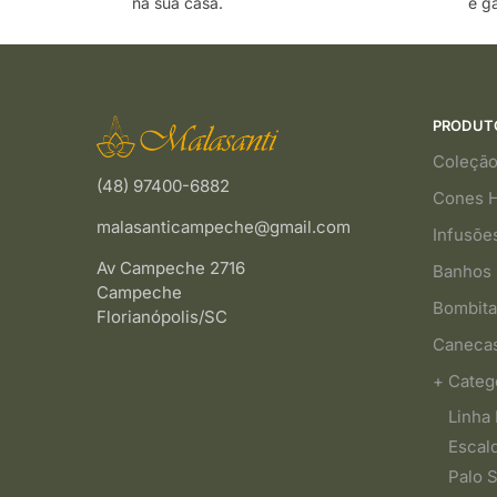
na sua casa.
e ga
PRODUT
Coleção
(48) 97400-6882
Cones 
malasanticampeche@gmail.com
Infusõe
Av Campeche 2716
Banhos 
Campeche
Bombita
Florianópolis/SC
Caneca
+ Categ
Linha 
Escal
Palo 