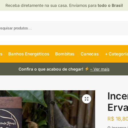
Receba diretamente na sua casa. Enviamos para
todo o Brasil
es
Banhos Energéticos
Bombitas
Canecas
+ Categori
Confira o que acabou de chegar!
– Ver mais
Ince
Erv
R$
18,8
O Incenso 