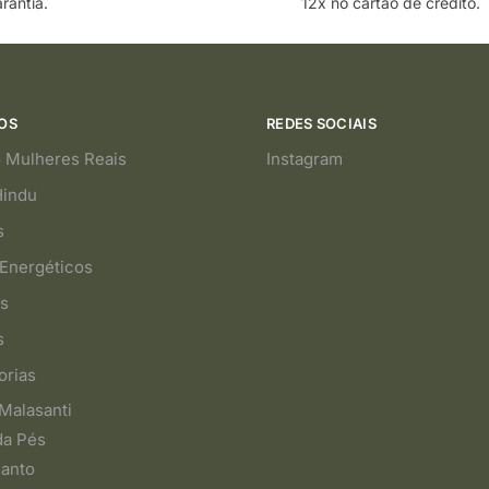
rantia.
12x no cartão de crédito.
OS
REDES SOCIAIS
 Mulheres Reais
Instagram
Hindu
s
Energéticos
s
s
orias
Malasanti
da Pés
Santo