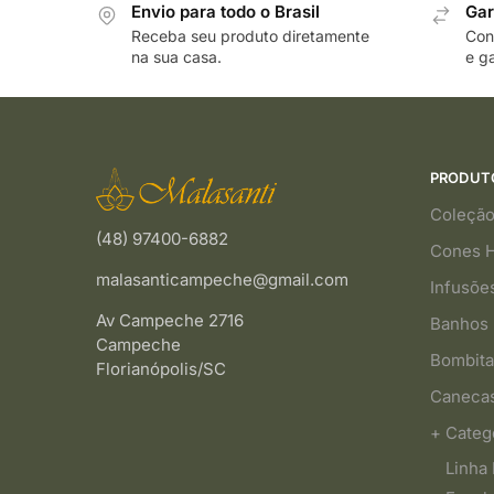
Envio para todo o Brasil
Gar
Receba seu produto diretamente
Cons
na sua casa.
e ga
PRODUT
Coleção
(48) 97400-6882
Cones 
malasanticampeche@gmail.com
Infusõe
Av Campeche 2716
Banhos 
Campeche
Bombita
Florianópolis/SC
Caneca
+ Categ
Linha 