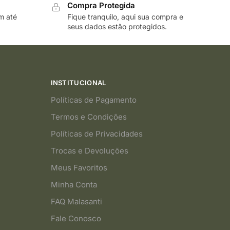
Compra Protegida
m até
Fique tranquilo, aqui sua compra e
seus dados estão protegidos.
INSTITUCIONAL
Políticas de Pagamento
Termos e Condições
Políticas de Privacidades
Trocas e Devoluções
Meus Favoritos
Minha Conta
FAQ Malasanti
Fale Conosco