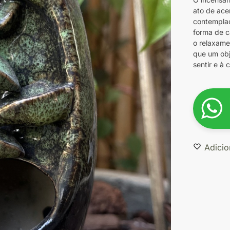
ato de ace
contempla
forma de c
o relaxamen
que um obj
sentir e à
Adicio