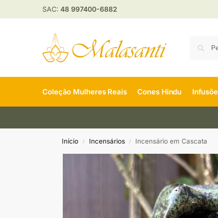
SAC:
48 997400-6882
Coleção Mulheres Reais
Cones Hindu
Infusõ
Início
Incensários
Incensário em Cascata
/
/