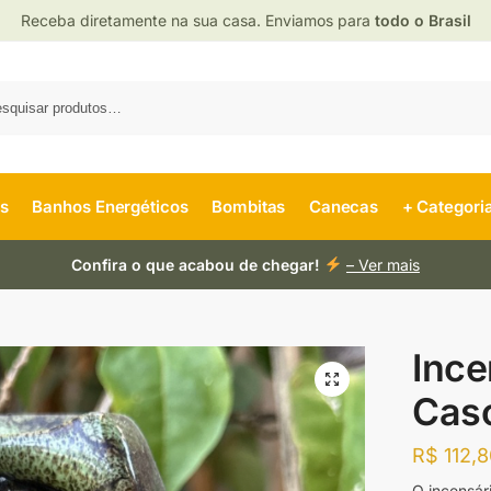
Receba diretamente na sua casa. Enviamos para
todo o Brasil
es
Banhos Energéticos
Bombitas
Canecas
+ Categori
Confira o que acabou de chegar!
– Ver mais
Ince
Cas
R$
112,8
O incensár