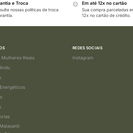
antia e Troca
Em até 12x no cartão
ulte nossas políticas de troca
Sua compra parceladas e
rantia.
12x no cartão de crédito.
OS
REDES SOCIAIS
 Mulheres Reais
Instagram
Hindu
s
Energéticos
s
s
orias
Malasanti