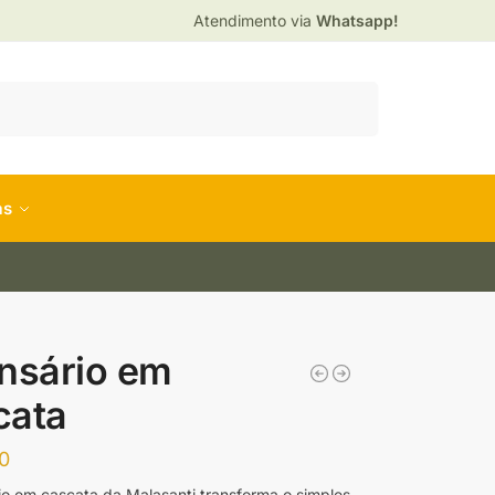
Atendimento via
Whatsapp!
Pesquisar
as
nsário em
cata
0
io em cascata da Malasanti transforma o simples