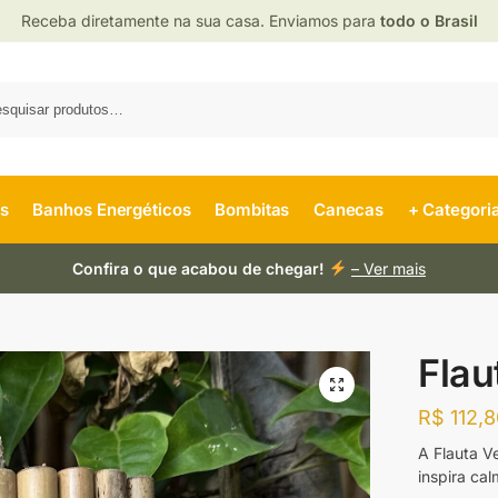
Receba diretamente na sua casa. Enviamos para
todo o Brasil
es
Banhos Energéticos
Bombitas
Canecas
+ Categori
Confira o que acabou de chegar!
– Ver mais
Flau
R$
112,8
A Flauta V
inspira cal