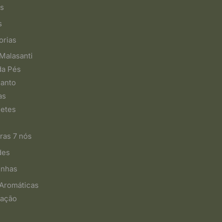
s
s
orias
Malasanti
da Pés
Santo
as
etes
ras 7 nós
des
inhas
 Aromáticas
ação