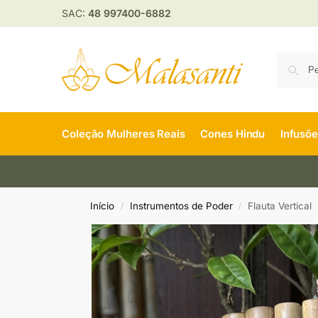
SAC:
48 997400-6882
Coleção Mulheres Reais
Cones Hindu
Infusõ
Início
Instrumentos de Poder
Flauta Vertical
/
/