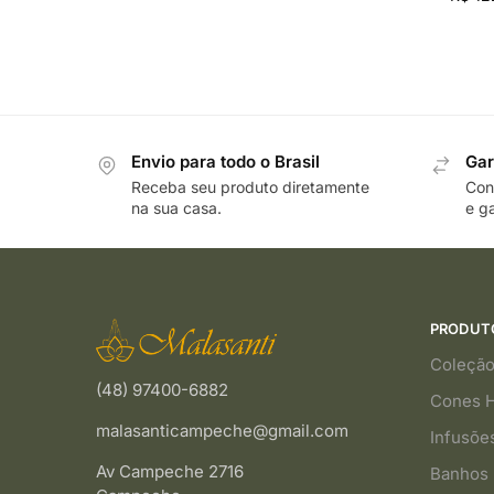
Envio para todo o Brasil
Gar
Receba seu produto diretamente
Cons
na sua casa.
e ga
PRODUT
Coleção
(48) 97400-6882
Cones 
malasanticampeche@gmail.com
Infusõe
Av Campeche 2716
Banhos 