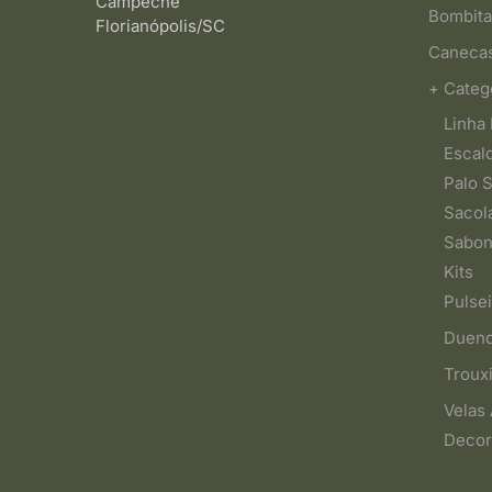
Campeche
Bombita
Florianópolis/SC
Caneca
+ Categ
Linha 
Escal
Palo 
Sacol
Sabon
Kits
Pulsei
Duen
Troux
Velas
Decor