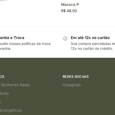
Maraca P
R$
48,00
antia e Troca
Em até 12x no cartão
ulte nossas políticas de troca
Sua compra parceladas e
rantia.
12x no cartão de crédito.
OS
REDES SOCIAIS
 Mulheres Reais
Instagram
Hindu
s
Energéticos