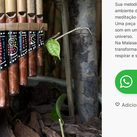
Sua melodi
ambiente d
meditação
Uma peça q
som em um
universo.
Na Malasan
transforma
respirar e
Adicio