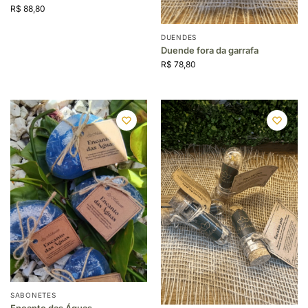
R$
88,80
DUENDES
Duende fora da garrafa
R$
78,80
SABONETES
Encanto das Águas