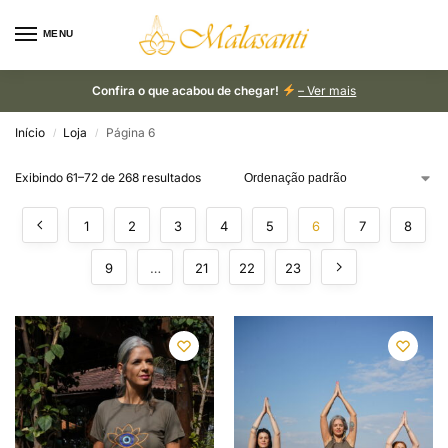
MENU
Confira o que acabou de chegar!
– Ver mais
Início
Loja
Página 6
/
/
Exibindo 61–72 de 268 resultados
1
2
3
4
5
6
7
8
9
…
21
22
23